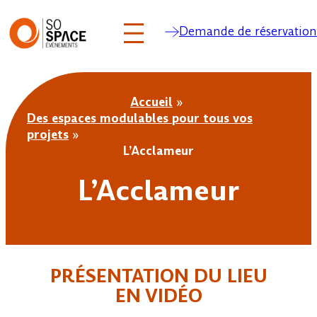
Demande de réservation
Aller
au
Accueil
»
contenu
Des espaces modulables pour tous vos
projets
»
L’Acclameur
L’Acclameur
PRÉSENTATION DU LIEU
EN VIDÉO