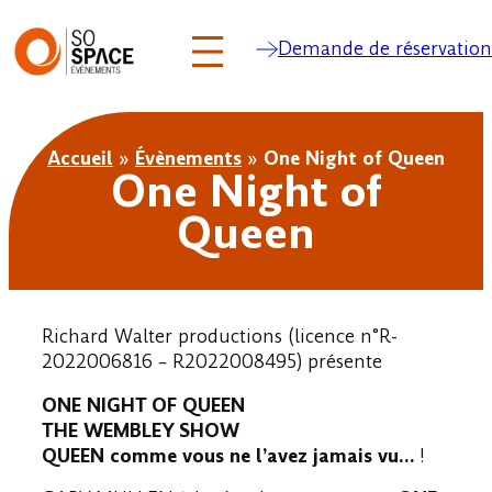
Demande de réservation
Aller
au
Accueil
»
Évènements
»
One Night of Queen
contenu
One Night of
Queen
Richard Walter productions (licence n°R-
2022006816 – R2022008495) présente
ONE NIGHT OF QUEEN
THE WEMBLEY SHOW
QUEEN comme vous ne l’avez jamais vu…
!