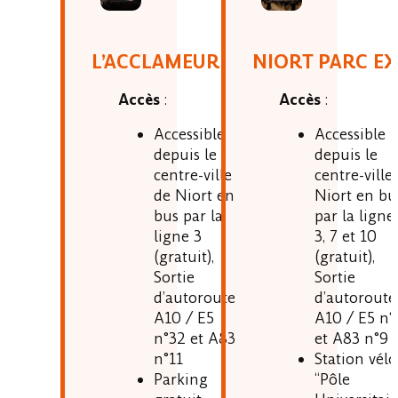
NIORT PARC E
L’ACCLAMEUR
Accès
:
Accès
:
Accessible
Accessible
depuis le
depuis le
centre-ville
centre-ville
Niort en bu
de Niort en
par la ligne 
bus par la
3, 7 et 10
ligne 3
(gratuit),
(gratuit),
Sortie
Sortie
d’autoroute
d’autoroute
A10 / E5 n°
A10 / E5
et A83 n°9
n°32 et A83
Station vélo
n°11
“Pôle
Parking