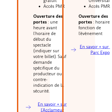
Universitai
gratuit
Accès PMR
Accès PMR
Ouverture des
Ouverture des
portes
: horaire 
portes
: une
fonction de
heure avant
l’évènement
l’horaire de
début du
spectacle
En savoir + sur 
(indiquer sur
Parc Expo
votre billet). Sauf
demande
spécifique du
producteur ou
contre-
indication de la
sécurité.
En savoir + sur
l’Acclameur