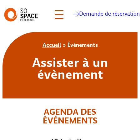
Demande de réservation
Aller
au
Accueil
»
Évènements
contenu
Assister à un
évènement
AGENDA DES
ÉVÈNEMENTS